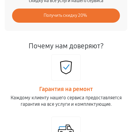
скидку на все услуги нашего сервиса
Профилактика (чистка, смазка, пряжка)
Получить скидку 20%
580
от 60 мин
Замена вентилятора охлаждения
1150
от 30 мин
Почему нам доверяют?
Замена блока питания
2760
от 70 мин
Сборка / разборка принтера
Гарантия на ремонт
5750
от 80 мин
Каждому клиенту нашего сервиса предоставляется
гарантия на все услуги и комплектующие.